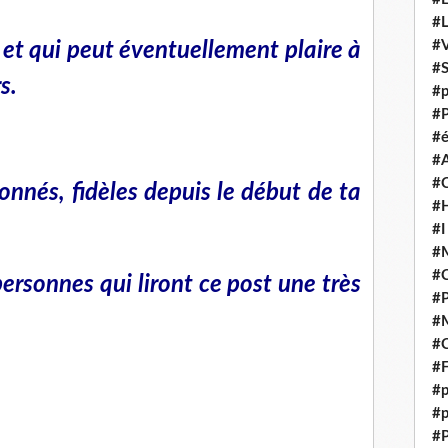
#
#V
 et qui peut éventuellement plaire à
#
s.
#p
#P
#é
#
#
nnés, fidèles depuis le début de ta
#H
#I
#M
#
personnes qui liront ce post une très
#
#M
#C
#F
#p
#p
#P