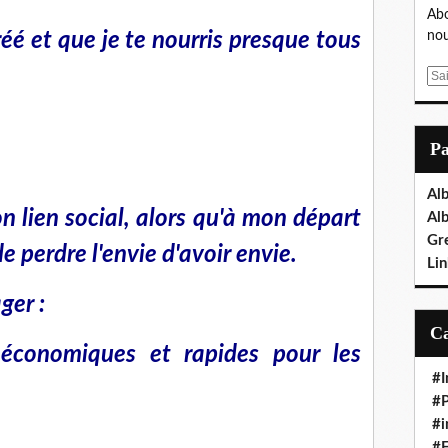
Abo
réé et que je te nourris presque tous
nou
E
m
a
i
P
l
Al
mon lien social, alors qu'à mon départ
Al
Gr
de perdre l'envie d'avoir envie.
Lin
ger :
, économiques et rapides pour les
#I
#P
#i
#E