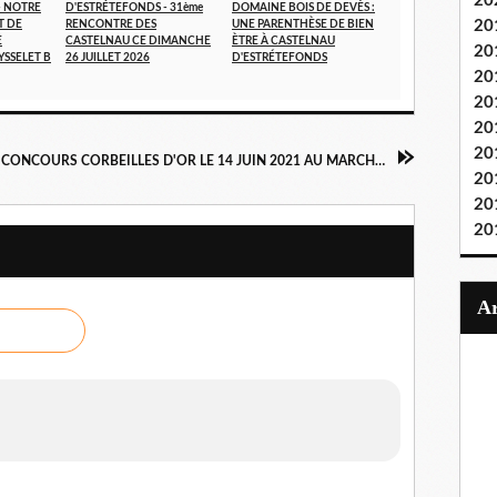
20
- NOTRE
D'ESTRÉTEFONDS - 31ème
DOMAINE BOIS DE DEVÈS :
20
T DE
RENCONTRE DES
UNE PARENTHÈSE DE BIEN
E
CASTELNAU CE DIMANCHE
ÈTRE À CASTELNAU
20
YSSELET B
26 JUILLET 2026
D'ESTRÉTEFONDS
20
20
20
20
CONCOURS CORBEILLES D'OR LE 14 JUIN 2021 AU MARCHE DE GROS DE LYON-CORBAS
20
20
20