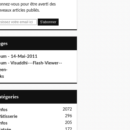
nnez-vous pour être averti des
veaux articles publiés.
ages
bum - 14-Mai-2011
bum - Visuddhi---Flash-Viewer--
een-
ks
Catégories
2072
nfos
296
âtisserie
205
nfos
172
ntrée