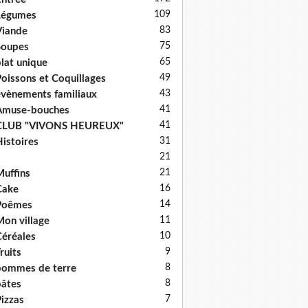
109
Légumes
83
iande
75
Soupes
65
lat unique
49
oissons et Coquillages
43
vènements familiaux
41
Amuse-bouches
41
CLUB "VIVONS HEUREUX"
31
istoires
21
21
uffins
16
Cake
14
Poêmes
11
on village
10
éréales
9
ruits
8
ommes de terre
8
âtes
7
izzas