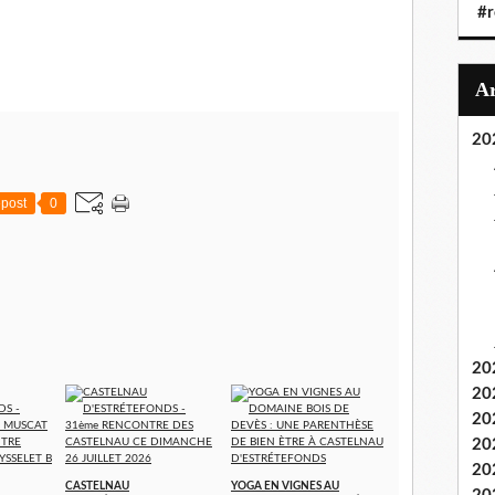
#r
20
post
0
20
20
20
20
20
CASTELNAU
YOGA EN VIGNES AU