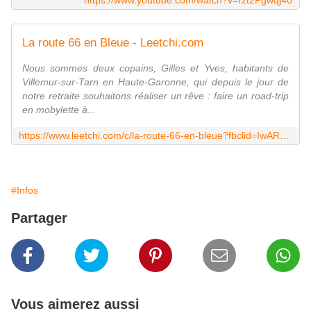
https://www.youtube.com/watch?v=rzt2Pgwqj40
La route 66 en Bleue - Leetchi.com
Nous sommes deux copains, Gilles et Yves, habitants de
Villemur-sur-Tarn en Haute-Garonne, qui depuis le jour de
notre retraite souhaitons réaliser un rêve : faire un road-trip
en mobylette à...
https://www.leetchi.com/c/la-route-66-en-bleue?fbclid=IwAR0lJjXzTWW8lzdrROUQGvoNmHdzRB_wxd2SeDyrYpSDKH1g606zb4_8M5A
#Infos
Partager
Vous aimerez aussi