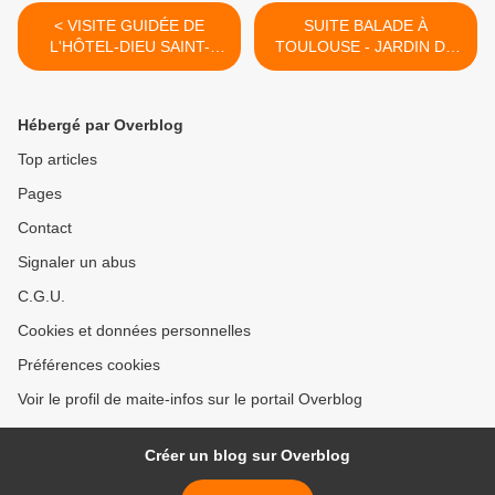
< VISITE GUIDÉE DE
SUITE BALADE À
L'HÔTEL-DIEU SAINT-
TOULOUSE - JARDIN DU
JACQUES À TOULOUSE
GRAND ROND et JARDIN
ROYAL >
Hébergé par Overblog
Top articles
Pages
Contact
Signaler un abus
C.G.U.
Cookies et données personnelles
Préférences cookies
Voir le profil de maite-infos sur le portail Overblog
Créer un blog sur Overblog