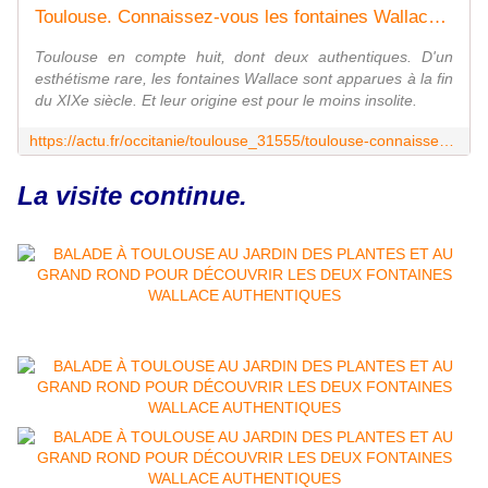
Toulouse. Connaissez-vous les fontaines Wallace ? Leur origine est insolite
Toulouse en compte huit, dont deux authentiques. D'un
esthétisme rare, les fontaines Wallace sont apparues à la fin
du XIXe siècle. Et leur origine est pour le moins insolite.
https://actu.fr/occitanie/toulouse_31555/toulouse-connaissez-vous-les-fontaines-wallace-leur-origine-est-insolite_61039936.html
La visite continue.