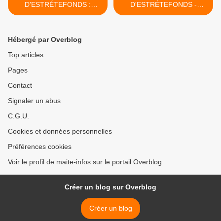
D'ESTRÉTEFONDS :
D'ESTRÉTEFONDS -
RENCONTRE AVEC
SAINT MARTIN DE
BENOÎT GUILLERET : AU
L'ÉTROITE FONTAINE >
COEUR DU RENOUVEAU
Hébergé par Overblog
CULINAIRE DE L'AIRE DU
FRONTONNAIS
Top articles
Pages
Contact
Signaler un abus
C.G.U.
Cookies et données personnelles
Préférences cookies
Voir le profil de maite-infos sur le portail Overblog
Créer un blog sur Overblog
Créer un blog