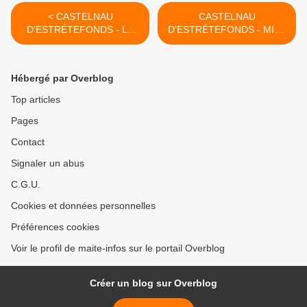
< CASTELNAU
CASTELNAU
D'ESTRÉTEFONDS - LA
D'ESTRÉTEFONDS - MISE
FËTE LOCALE EST DE
À L'HONNEUR DAVID
RETOUR... LES
ROUMIGUIE - BOUCHER
SOUVENIRS AUSSI
ARTISAN DU GOÛT >
Hébergé par Overblog
Top articles
Pages
Contact
Signaler un abus
C.G.U.
Cookies et données personnelles
Préférences cookies
Voir le profil de maite-infos sur le portail Overblog
Créer un blog sur Overblog