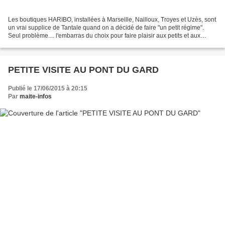
Les boutiques HARIBO, installées à Marseille, Nailloux, Troyes et Uzès, sont
un vrai supplice de Tantale quand on a décidé de faire "un petit régime".
Seul problème.... l'embarras du choix pour faire plaisir aux petits et aux
grands. Lors d'une prochaine...
PETITE VISITE AU PONT DU GARD
Publié le 17/06/2015 à 20:15
Par
maite-infos