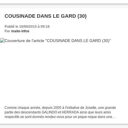
à café de cumin sel 1 portion de fromage...
COUSINADE DANS LE GARD (30)
Publié le 16/06/2015 à 09:16
Par
maite-infos
Comme chaque année, depuis 2005 à l'initiative de Josette, une grande
partie des descendants GALINDO et HERRADA ainsi que leurs amis
respectifs se sont donnés rendez-vous pour un pique-nique dans une
oliveraie à Montaren (30). Vendredi le sud-est de la...