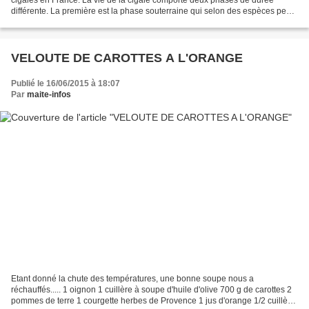
différente. La première est la phase souterraine qui selon des espèces peut
durer entre 2 et 3 ans. La larve creuse...
VELOUTE DE CAROTTES A L'ORANGE
Publié le 16/06/2015 à 18:07
Par
maite-infos
Etant donné la chute des températures, une bonne soupe nous a
réchauffés..... 1 oignon 1 cuillère à soupe d'huile d'olive 700 g de carottes 2
pommes de terre 1 courgette herbes de Provence 1 jus d'orange 1/2 cuillère