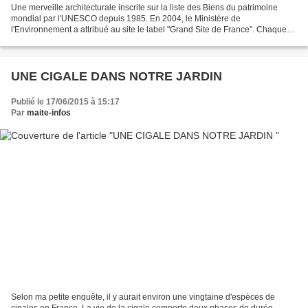
Une merveille architecturale inscrite sur la liste des Biens du patrimoine
mondial par l'UNESCO depuis 1985. En 2004, le Ministère de
l'Environnement a attribué au site le label "Grand Site de France". Chaque
année, plus d'un million de visiteurs viennent...
UNE CIGALE DANS NOTRE JARDIN
Publié le 17/06/2015 à 15:17
Par
maite-infos
Selon ma petite enquête, il y aurait environ une vingtaine d'espèces de
cigales en France. La vie de la cigale comporte deux phases de durée