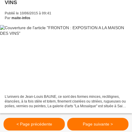
VINS
Publié le 10/06/2015 à 09:41
Par
maite-infos
L'univers de Jean-Louis BAUNE, ce sont des formes minces, rectilignes,
élancées, à la fois stèle et totem, finement ciselées ou striées, rugueuses ou
polies, vernies ou peintes, La galerie d'arts "La Mosaïque" est située à Saint-
Jean (31 Haute-Garonne,...
< Page précédente
Page suivante >