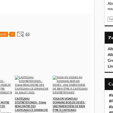
Abo
nou
E
m
a
post
0
i
P
l
Al
Al
Gr
Lin
#I
CASTELNAU
YOGA EN VIGNES AU
#P
- NOTRE
D'ESTRÉTEFONDS - 31ème
DOMAINE BOIS DE DEVÈS :
T DE
RENCONTRE DES
UNE PARENTHÈSE DE BIEN
#i
E
CASTELNAU CE DIMANCHE
ÈTRE À CASTELNAU
#E