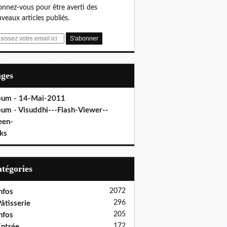
nnez-vous pour être averti des
veaux articles publiés.
ages
bum - 14-Mai-2011
bum - Visuddhi---Flash-Viewer--
een-
ks
Catégories
2072
nfos
296
âtisserie
205
nfos
172
ntrée