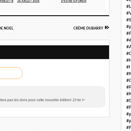
YSSELET B
26 JUILLET 2026
D'ESTRÉTEFONDS
#
#V
#
#p
DE NOEL
CRÈME DUBARRY
#P
#é
#
#
#H
#I
#M
#
#
#M
ctera pas les dons pour cette nouvelle édition! JJ<br />
#C
#F
#p
#p
#P