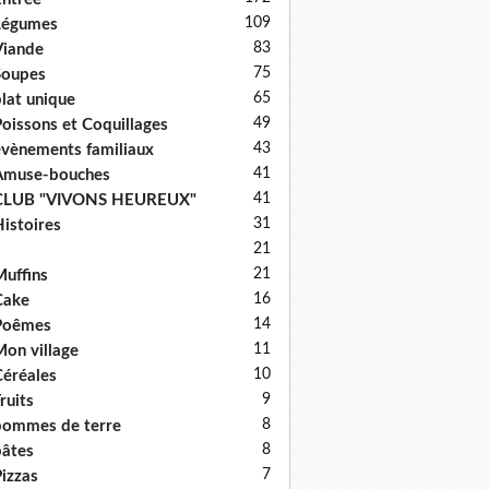
109
Légumes
83
iande
75
Soupes
65
lat unique
49
oissons et Coquillages
43
vènements familiaux
41
Amuse-bouches
41
CLUB "VIVONS HEUREUX"
31
istoires
21
21
uffins
16
Cake
14
Poêmes
11
on village
10
éréales
9
ruits
8
ommes de terre
8
âtes
7
izzas