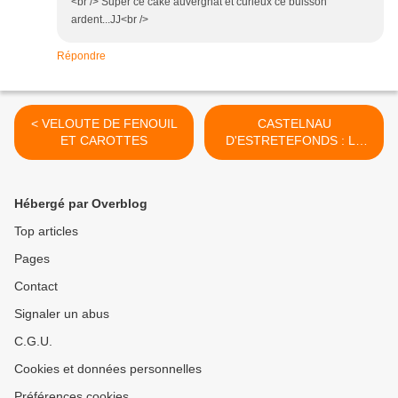
<br /> Super ce cake auvergnat et curieux ce buisson
ardent...JJ<br />
Répondre
< VELOUTE DE FENOUIL
CASTELNAU
ET CAROTTES
D'ESTRETEFONDS : LA
VILLE A PRESERVE SA
GARE >
Hébergé par Overblog
Top articles
Pages
Contact
Signaler un abus
C.G.U.
Cookies et données personnelles
Préférences cookies