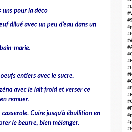
#
 uns pour la déco
#V
#
oeuf dilué avec un peu d'eau dans un
#p
#P
#é
 bain-marie.
#
#
#H
#I
#M
 oeufs entiers avec le sucre.
#
#
éna avec le lait froid et verser ce
#M
ien remuer.
#C
#F
casserole. Cuire jusqu'à ébullition en
#p
rer le beurre, bien mélanger.
#p
#P