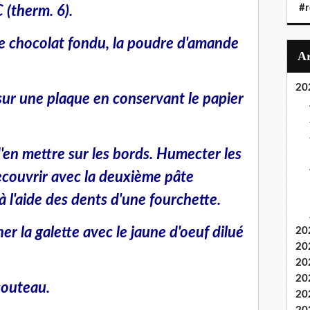
#r
 (therm. 6).
le chocolat fondu, la poudre d'amande
20
 sur une plaque en conservant le papier
d'en mettre sur les bords. Humecter les
ecouvrir avec la deuxième pâte
 à l'aide des dents d'une fourchette.
r la galette avec le jaune d'oeuf dilué
20
20
20
20
couteau.
20