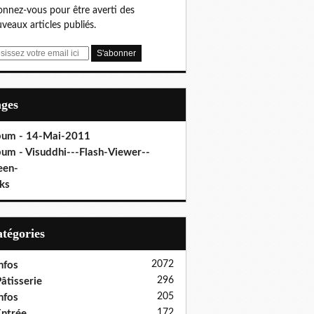
nnez-vous pour être averti des
veaux articles publiés.
ages
bum - 14-Mai-2011
bum - Visuddhi---Flash-Viewer--
een-
ks
Catégories
2072
nfos
296
âtisserie
205
nfos
172
ntrée