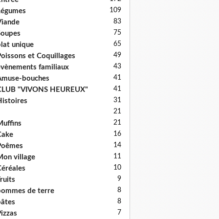
109
Légumes
83
iande
75
Soupes
65
lat unique
49
oissons et Coquillages
43
vènements familiaux
41
Amuse-bouches
41
CLUB "VIVONS HEUREUX"
31
istoires
21
21
uffins
16
Cake
14
Poêmes
11
on village
10
éréales
9
ruits
8
ommes de terre
8
âtes
7
izzas