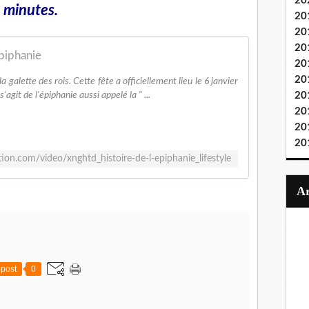
20
 minutes.
20
20
20
Épiphanie
20
20
alette des rois. Cette fête a officiellement lieu le 6 janvier
s'agit de l'épiphanie aussi appelé la " ...
20
20
20
20
ion.com/video/xnghtd_histoire-de-l-epiphanie_lifestyle
post
0