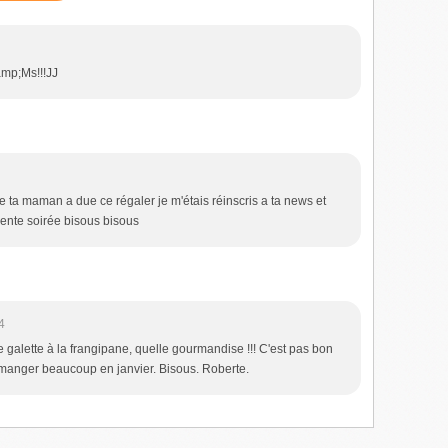
amp;Ms!!!JJ
e ta maman a due ce régaler je m'étais réinscris a ta news et
lente soirée bisous bisous
4
tte galette à la frangipane, quelle gourmandise !!! C'est pas bon
 manger beaucoup en janvier. Bisous. Roberte.