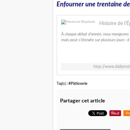
Enfourner une trentaine de
Histoire de l'
À chaque début d'année, nous mangeons la g
mais peut s'étendre sur plusieurs jours : il 
http://www.dailymot
Tag(s) :
#Pâtisserie
Partager cet article
Re