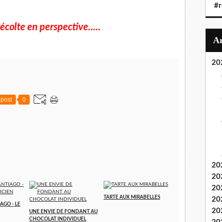
#r
écolte en perspective.....
20
post
0
20
20
20
TARTE AUX MIRABELLES
20
AGO - LE
20
UNE ENVIE DE FONDANT AU
CHOCOLAT INDIVIDUEL