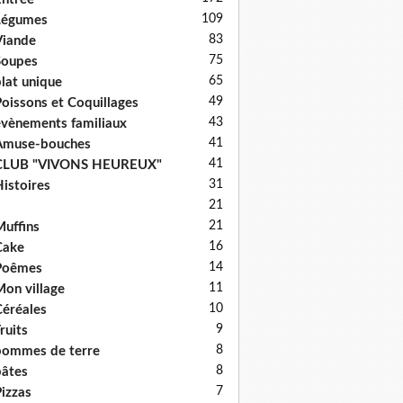
109
Légumes
83
iande
75
Soupes
65
lat unique
49
oissons et Coquillages
43
vènements familiaux
41
Amuse-bouches
41
CLUB "VIVONS HEUREUX"
31
istoires
21
21
uffins
16
Cake
14
Poêmes
11
on village
10
éréales
9
ruits
8
ommes de terre
8
âtes
7
izzas