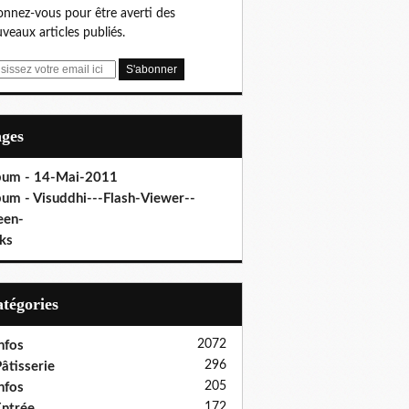
nnez-vous pour être averti des
veaux articles publiés.
ages
bum - 14-Mai-2011
bum - Visuddhi---Flash-Viewer--
een-
ks
Catégories
2072
nfos
296
âtisserie
205
nfos
172
ntrée