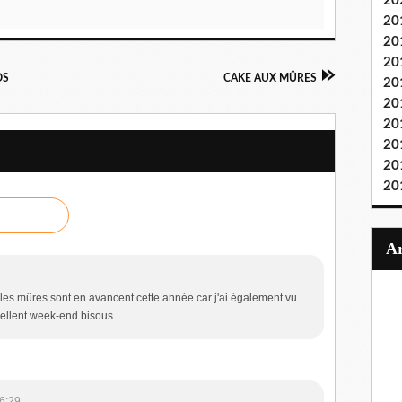
20
20
20
20
DS
CAKE AUX MÛRES
20
20
20
20
20
20
e les mûres sont en avancent cette année car j'ai également vu
cellent week-end bisous
6:29