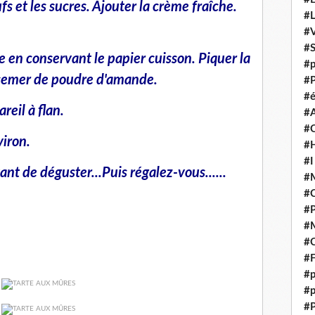
fs et les sucres. Ajouter la crème fraîche.
#
#V
#
 en conservant le papier cuisson. Piquer la
#p
rsemer de poudre d'amande.
#P
#é
reil à flan.
#
#
iron.
#H
#I
nt de déguster...Puis régalez-vous......
#M
#
#
#M
#C
#F
#p
#p
#P