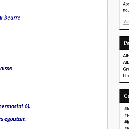
Abo
nou
ur beurre
E
m
a
i
P
l
Al
Al
aisse
Gr
Lin
hermostat 6).
#I
#P
es égoutter.
#i
#E