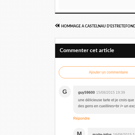
HOMMAGE A CASTELNAU D'ESTRETEFON
Commenter cet article
Ajouter un commentaire
G
guy59600
15/08/2015 19:39
une délicieuse tarte et je crois qu
des gens en cueillires<br /> un ex
Répondre
M
maite-infos
16/08/2015 1