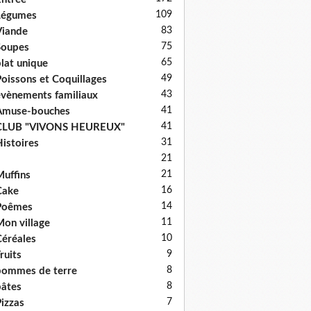
109
Légumes
83
iande
75
Soupes
65
lat unique
49
oissons et Coquillages
43
vènements familiaux
41
Amuse-bouches
41
CLUB "VIVONS HEUREUX"
31
istoires
21
21
uffins
16
Cake
14
Poêmes
11
on village
10
éréales
9
ruits
8
ommes de terre
8
âtes
7
izzas