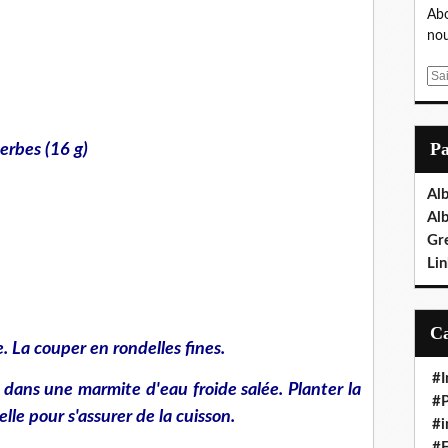
Abo
nou
E
m
a
i
P
herbes (16 g)
l
Al
Al
Gr
Lin
. La couper en rondelles fines.
#I
 dans une marmite d'eau froide salée. Planter la
#P
le pour s'assurer de la cuisson.
#i
#E