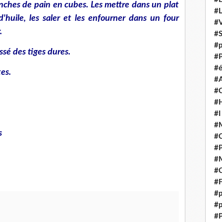
nches de pain en cubes. Les mettre dans un plat
#
d'huile, les saler et les enfourner dans un four
#V
.
#
#p
ssé des tiges dures.
#P
#é
es.
#
#
#H
#I
#M
s
#
#
#M
#C
#F
#p
#p
#P