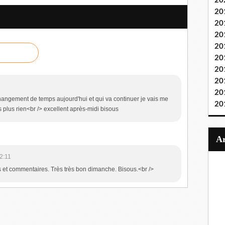
20
20
20
20
20
20
20
20
20
e changement de temps aujourd'hui et qui va continuer je vais me
20
s plus rien<br /> excellent après-midi bisous
2:11
s et commentaires. Très très bon dimanche. Bisous.<br />