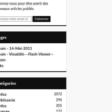
nnez-vous pour être averti des
veaux articles publiés.
ages
bum - 14-Mai-2011
bum - Visuddhi---Flash-Viewer--
een-
ks
Catégories
2072
nfos
296
âtisserie
205
nfos
172
ntrée