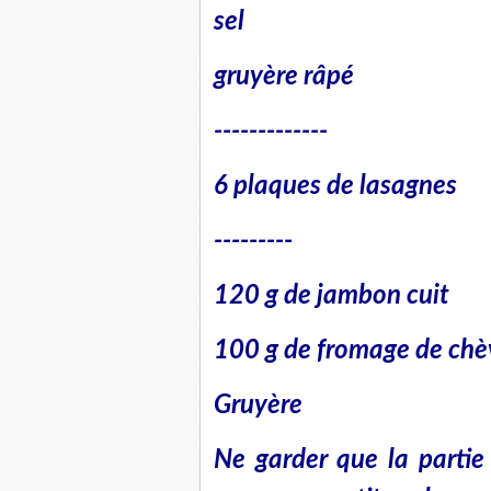
sel
gruyère râpé
-------------
6 plaques de lasagnes
---------
120 g de jambon cuit
100 g de fromage de chè
Gruyère
Ne garder que la partie 