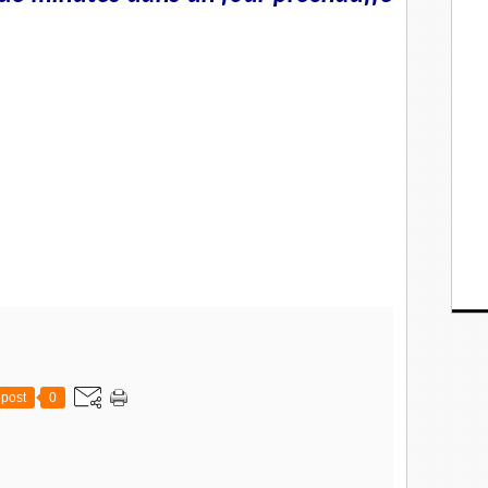
post
0