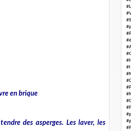
#
#V
#
#p
#P
#é
#
#
#H
#I
#M
#
#
vre en brique
#M
#C
#F
#p
#p
tendre des asperges. Les laver, les
#P