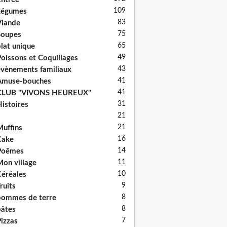
109
Légumes
83
iande
75
Soupes
65
lat unique
49
oissons et Coquillages
43
vènements familiaux
41
Amuse-bouches
41
CLUB "VIVONS HEUREUX"
31
istoires
21
21
uffins
16
Cake
14
Poêmes
11
on village
10
éréales
9
ruits
8
ommes de terre
8
âtes
7
izzas