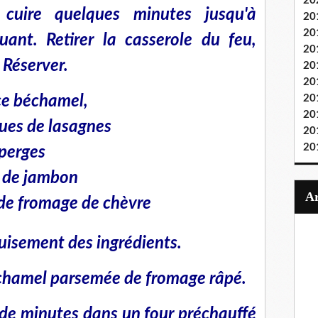
20
cuire quelques minutes jusqu'à
20
20
muant. Retirer la casserole du feu,
20
 Réserver.
20
20
ce béchamel,
20
20
ues de lasagnes
20
20
sperges
 de jambon
de fromage de chèvre
isement des ingrédients.
échamel parsemée de fromage râpé.
 de minutes dans un four préchauffé