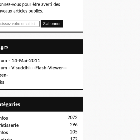
nnez-vous pour être averti des
veaux articles publiés.
ages
bum - 14-Mai-2011
bum - Visuddhi---Flash-Viewer--
een-
ks
Catégories
2072
nfos
296
âtisserie
205
nfos
172
ntrée