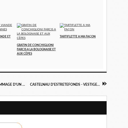
ANDE ET
TARTIFLETTE A MA FAÇON
GRATIN DE CONCHIGLIONI
FARCIS A LA BOLOGNAISE ET
AUX CÈPES
GRENADE SUR GARONNE - STATUE EN HOMMAGE D'UN CHAMPION DU MONDE DE PATINS A ROULETTES
CASTELNAU D'ESTRETEFONDS - VESTIGES DU MOULIN A EAU DU MOYEN AGE