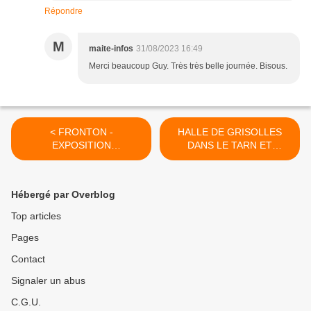
Répondre
M
maite-infos
31/08/2023 16:49
Merci beaucoup Guy. Très très belle journée. Bisous.
< FRONTON -
HALLE DE GRISOLLES
EXPOSITION
DANS LE TARN ET
PHOTOGRAPHIES DE
GARONNE >
GÉRARD CHRISTOPHE ET
VISITE DE L'ÉGLISE
Hébergé par Overblog
Top articles
Pages
Contact
Signaler un abus
C.G.U.