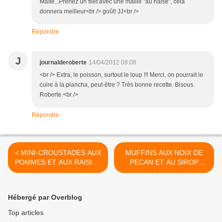
Maïté...Prenez un filet avec une maille "au naise", cela
donnera meilleur<br /> goût! JJ<br />
Répondre
J
journalderoberte
14/04/2012 08:08
<br /> Extra, le poisson, surtout le loup !!! Merci, on pourrait le
cuire à la plancha, peut-être ? Très bonne recette. Bisous.
Roberte.<br />
Répondre
< MINI-CROUSTADES AUX
MUFFINS AUX NOIX DE
POMMES ET AUX RAISINS
PECAN ET AU SIROP
SECS
D'ERABLE >
Hébergé par Overblog
Top articles