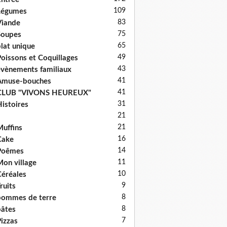
109
Légumes
83
iande
75
Soupes
65
lat unique
49
oissons et Coquillages
43
vènements familiaux
41
Amuse-bouches
41
CLUB "VIVONS HEUREUX"
31
istoires
21
21
uffins
16
Cake
14
Poêmes
11
on village
10
éréales
9
ruits
8
ommes de terre
8
âtes
7
izzas