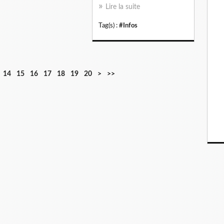
Lire la suite
Tag(s) :
#Infos
3
4
5
6
7
8
9
1
2
14
15
16
17
18
19
20
>
>>
0
0
0
0
0
0
0
0
0
0
0