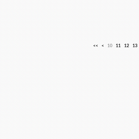
<<
<
10
11
12
13