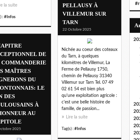
#r
PELLAUSY À
re la suite
VILLEMUR SUR
) :
#Infos
TARN
22 Octobre 2025
20
APITRE
Nichée au coeur des coteaux
CEPTIONNEL DE
du Tarn, à quelques
 COMMANDERIE
kilomètres de Villemur, La
Ferme de Pellausy 1750,
S MAÎTRES
chemin de Pellausy 31340
GNERONS DU
Villemur sur Tarn Tel. 07 49
ONTONNAIS: LE
02 61 54 est bien plus
N DES
qu'une exploitation agricole :
c'est une belle histoire de
ULOUSAINS À
20
famille, de passion...
20
HONNEUR AU
Lire la suite
20
PITOLE
20
ctobre 2025
Tag(s) :
#Infos
20