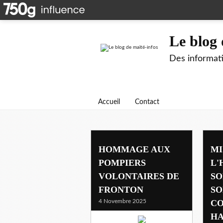
Le blog 
Des informati
Accueil
Contact
infos
HOMMAGE AUX
MI
POMPIERS
L'
VOLONTAIRES DE
SO
FRONTON
SO
4 Novembre 2025
CO
H