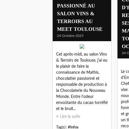
PASSIONNÉ AU
D'
SALON VINS &
RE
TERROIRS AU
SE
MEET TOULOUSE
MA
24 Octobre 2025
TO
OC
24 O
Cet après-midi, au salon Vins
& Terroirs de Toulouse, j'ai eu
le plaisir de faire la
Le c
connaissance de Mathis,
d'Emp
chocolatier passionné et
Chef
responsable de production à
vise
la Chocolaterie du Nouveau
nouv
Monde. Entre l'odeur
prof
envoûtante du cacao torréfié
form
et le bruit...
et g
Lire la suite
un t
reco
Tag(s) :
#Infos