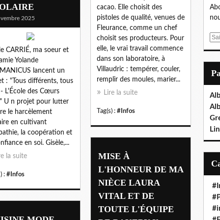
OLAIRE
cacao. Elle choisit des
Abo
pistoles de qualité, venues de
nou
ovembre 2025
Fleurance, comme un chef
E
choisit ses producteurs. Pour
m
elle, le vrai travail commence
le CARRIÉ, ma soeur et
a
dans son laboratoire, à
amie Yolande
i
Villaudric : tempérer, couler,
MANICUS lancent un
P
l
remplir des moules, marier...
et : "Tous différents, tous
 - L'École des Cœurs
Lire la suite
Al
" U n projet pour lutter
Al
Tag(s) :
#Infos
re le harcèlement
Gr
aire en cultivant
Lin
pathie, la coopération et
nfiance en soi. Gisèle,...
MISE À
re la suite
L'HONNEUR DE MA
) :
#Infos
NIÈCE LAURA
#I
VITAL ET DE
#P
TOUTE L'ÉQUIPE
#i
ISINE MODE
#E