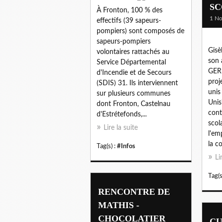
SC
À Fronton, 100 % des
1 N
effectifs (39 sapeurs-
pompiers) sont composés de
sapeurs-pompiers
Gisè
volontaires rattachés au
son 
Service Départemental
GER
d'Incendie et de Secours
proj
(SDIS) 31. Ils interviennent
unis
sur plusieurs communes
Unis
dont Fronton, Castelnau
cont
d'Estrétefonds,...
scol
Lire la suite
l'em
la co
Tag(s) :
#Infos
Li
Tag(s
RENCONTRE DE
MATHIS -
CHOCOLATIER
CU