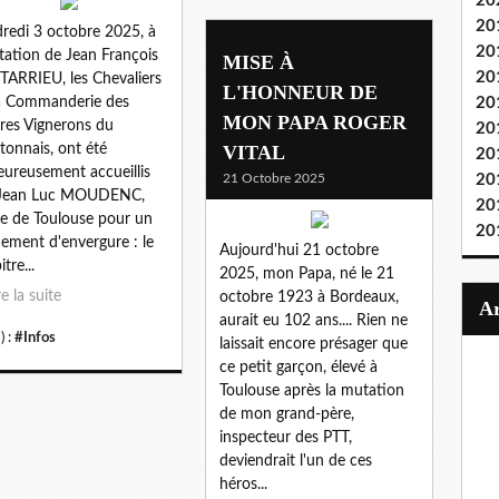
20
20
redi 3 octobre 2025, à
20
vitation de Jean François
MISE À
20
ARRIEU, les Chevaliers
L'HONNEUR DE
a Commanderie des
20
MON PAPA ROGER
res Vignerons du
20
tonnais, ont été
VITAL
20
eureusement accueillis
21 Octobre 2025
20
 Jean Luc MOUDENC,
20
e de Toulouse pour un
20
ement d'envergure : le
Aujourd'hui 21 octobre
tre...
2025, mon Papa, né le 21
re la suite
octobre 1923 à Bordeaux,
aurait eu 102 ans.... Rien ne
) :
#Infos
laissait encore présager que
ce petit garçon, élevé à
Toulouse après la mutation
de mon grand-père,
inspecteur des PTT,
deviendrait l'un de ces
héros...