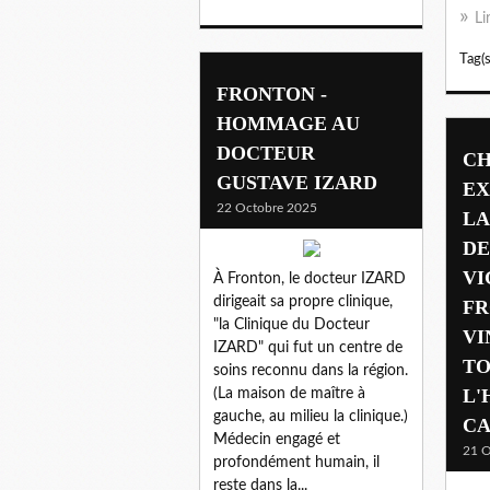
Li
Tag(s
FRONTON -
HOMMAGE AU
DOCTEUR
CH
GUSTAVE IZARD
EX
22 Octobre 2025
LA
DE
VI
À Fronton, le docteur IZARD
dirigeait sa propre clinique,
FR
"la Clinique du Docteur
VI
IZARD" qui fut un centre de
TO
soins reconnu dans la région.
L'
(La maison de maître à
gauche, au milieu la clinique.)
CA
Médecin engagé et
21 O
profondément humain, il
reste dans la...