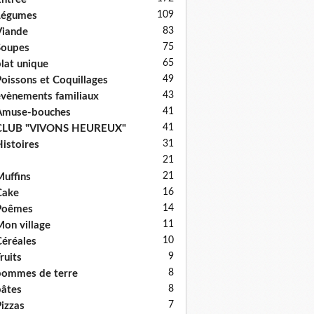
109
Légumes
83
iande
75
Soupes
65
lat unique
49
oissons et Coquillages
43
vènements familiaux
41
Amuse-bouches
41
CLUB "VIVONS HEUREUX"
31
istoires
21
21
uffins
16
Cake
14
Poêmes
11
on village
10
éréales
9
ruits
8
ommes de terre
8
âtes
7
izzas