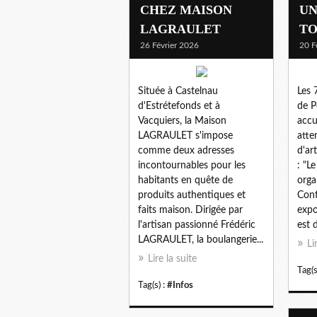
CHEZ MAISON
UN
LAGRAULET
TO
26 Février 2026
20 F
Située à Castelnau
Les 
d'Estrétefonds et à
de P
Vacquiers, la Maison
accu
LAGRAULET s'impose
atte
comme deux adresses
d'ar
incontournables pour les
: "L
habitants en quête de
orga
produits authentiques et
Conf
faits maison. Dirigée par
expo
l'artisan passionné Frédéric
est 
LAGRAULET, la boulangerie...
Li
Lire la suite
Tag(s
Tag(s) :
#Infos