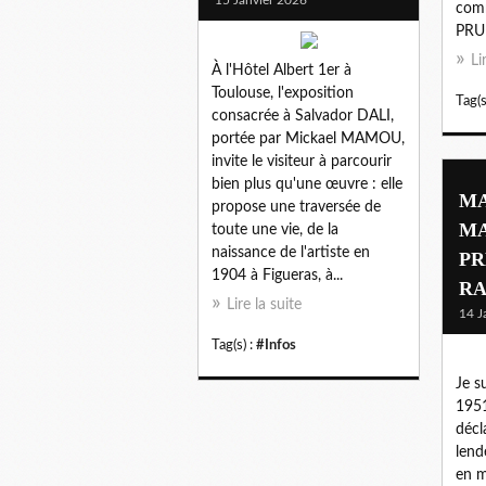
comm
PRUN
Li
À l'Hôtel Albert 1er à
Toulouse, l'exposition
Tag(s
consacrée à Salvador DALI,
portée par Mickael MAMOU,
invite le visiteur à parcourir
bien plus qu'une œuvre : elle
MA
propose une traversée de
MA
toute une vie, de la
naissance de l'artiste en
PR
1904 à Figueras, à...
RA
Lire la suite
14 J
Tag(s) :
#Infos
Je s
1951
décla
lend
en m