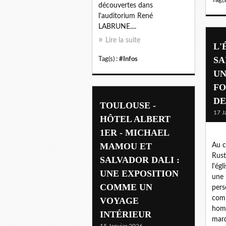
découvertes dans
l'auditorium René
LABRUNE....
Lire la suite
L'
SA
Tag(s) :
#Infos
UN
FO
DE
TOULOUSE -
17 J
HÔTEL ALBERT
1ER - MICHAEL
MAMOU ET
Au c
Rust
SALVADOR DALI :
l'ég
UNE EXPOSITION
une 
COMME UN
pers
comm
VOYAGE
homm
INTÉRIEUR
marq
15 Janvier 2026