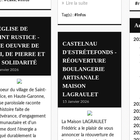
Lire la suite
#r
Tag(s) :
#Infos
ÉGLISE DE
INT RUSTICE -
20
CASTELNAU
E OEUVRE DE
D'ESTRÉTEFONDS -
I, DE PIERRE ET
RÉOUVERTURE
 SOLIDARITÉ
BOULANGERIE
anvier 2026
ARTISANALE
MAISON
oeur du village de Saint-
LAGRAULET
ice, en Haute-Garonne,
15 Janvier 2026
lise paroissiale raconte
20
histoire faite de
20
évérance, d'engagement
20
La Maison LAGRAULET
unautaire et d'un
20
Frédéric a le plaisir de vous
e dont l'énergie a
20
annoncer la réouverture de
ué durablement la