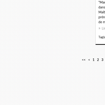
"Mar
dans
Maït
prén
de m
Li
Tag(s
<<
<
1
2
3