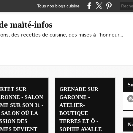
Tous nos blogs cuisine
de maïté-infos
ons, des recettes de cuisine, des mises à l'honneur...
S
RTET SUR
GRENADE SUR
RONNE - SALON
GARONNE -
ME SUR SON 31 -
ATELIER-
 SALON OÙ LA
BOUTIQUE
SSION DES
TERRES ET Ô -
MES DEVIENT
SOPHIE AVALLE