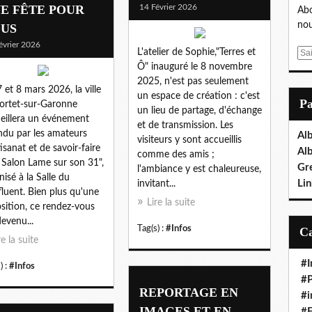
E FÊTE POUR
14 Février 2026
Abo
nou
US
évrier 2026
L'atelier de Sophie,"Terres et
E
Ô" inauguré le 8 novembre
m
2025, n'est pas seulement
a
7 et 8 mars 2026, la ville
un espace de création : c'est
i
P
ortet-sur-Garonne
un lieu de partage, d'échange
l
eillera un événement
et de transmission. Les
ndu par les amateurs
Al
visiteurs y sont accueillis
tisanat et de savoir-faire
Al
comme des amis ;
e Salon Lame sur son 31",
Gr
l'ambiance y est chaleureuse,
nisé à la Salle du
Lin
invitant...
luent. Bien plus qu'une
Lire la suite
sition, ce rendez-vous
devenu...
Tag(s) :
#Infos
re la suite
#I
) :
#Infos
#P
REPORTAGE EN
#i
IMAGES ET EN
#E