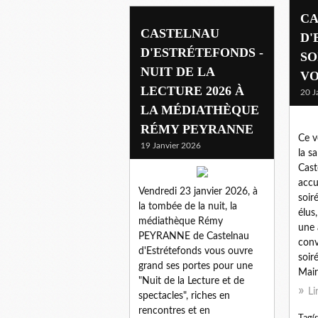
CA
CASTELNAU
D'
D'ESTRÉTEFONDS -
SO
NUIT DE LA
VO
LECTURE 2026 À
20 J
LA MÉDIATHÈQUE
RÉMY PEYRANNE
Ce v
19 Janvier 2026
la s
Cast
accue
Vendredi 23 janvier 2026, à
soir
la tombée de la nuit, la
élus
médiathèque Rémy
une 
PEYRANNE de Castelnau
conv
d'Estrétefonds vous ouvre
soir
grand ses portes pour une
Maire
"Nuit de la Lecture et de
Li
spectacles", riches en
rencontres et en
Tag(s