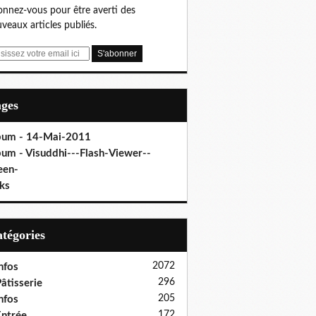
nnez-vous pour être averti des
veaux articles publiés.
ages
bum - 14-Mai-2011
bum - Visuddhi---Flash-Viewer--
een-
ks
Catégories
2072
nfos
296
âtisserie
205
nfos
172
ntrée