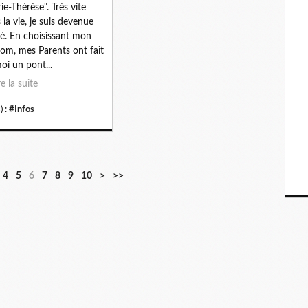
ie-Thérèse". Très vite
 la vie, je suis devenue
é. En choisissant mon
om, mes Parents ont fait
oi un pont...
re la suite
) :
#Infos
2
3
4
5
6
7
8
9
1
2
4
5
6
7
8
9
10
>
>>
0
0
0
0
0
0
0
0
0
0
0
0