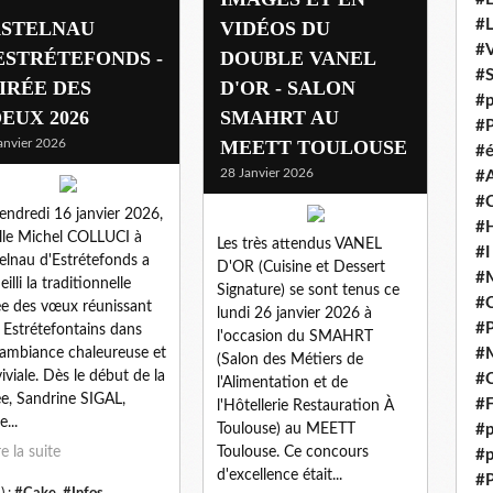
#
STELNAU
VIDÉOS DU
#V
ESTRÉTEFONDS -
DOUBLE VANEL
#
IRÉE DES
D'OR - SALON
#p
EUX 2026
SMAHRT AU
#P
anvier 2026
MEETT TOULOUSE
#é
28 Janvier 2026
#
#
endredi 16 janvier 2026,
#H
alle Michel COLLUCI à
Les très attendus VANEL
#I
elnau d'Estrétefonds a
D'OR (Cuisine et Dessert
#M
illi la traditionnelle
Signature) se sont tenus ce
#
ée des vœux réunissant
lundi 26 janvier 2026 à
#
, Estrétefontains dans
l'occasion du SMAHRT
ambiance chaleureuse et
#M
(Salon des Métiers de
iviale. Dès le début de la
#C
l'Alimentation et de
ée, Sandrine SIGAL,
#F
l'Hôtellerie Restauration À
...
Toulouse) au MEETT
#p
re la suite
Toulouse. Ce concours
#p
d'excellence était...
#P
) :
#Cake
,
#Infos