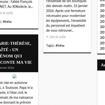
20
l'ensemble de ses boutiques
une : l'abbé François
20
dès demain matin, 16 janvier
ET. Au XIXesiècle, la...
20
2026. Après une fermeture
re la suite
nécessaire pour moderniser
20
les équipements, l'ensemble
20
) :
#Infos
du personnel est impatient
20
de vous retrouver...
20
Lire la suite
20
RIE-THÉRÈSE,
20
Tag(s) :
#Infos
20
ÏTÉ : UN
ÉNOM QUI
CONTE MA VIE
anvier 2026
uis née en automne
, à Toulouse. Papa m'a
rée, à l'état civil, le
emain de ma naissance
e donnant le prénom