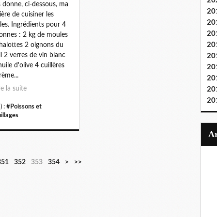
20
 donne, ci-dessous, ma
20
ère de cuisiner les
20
es. Ingrédients pour 4
20
onnes : 2 kg de moules
20
halottes 2 oignons du
il 2 verres de vin blanc
20
uile d'olive 4 cuillères
20
rème...
20
re la suite
20
20
) :
#Poissons et
illages
351
352
353
354
>
>>