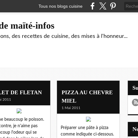
Tous nos blogs cuisine
de maïté-infos
ons, des recettes de cuisine, des mises à l'honneur...
S
LET DE FLETAN
PIZZA AU CHEVRE
i 2011
MIEL
1 Mai 2011
me beaucoup le poisson.
contre, je n'aime pas
Préparer une pâte à pizza
coup l'odeur qui se
comme indiquée ci-dessous.