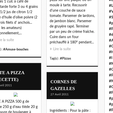
es 1 cuil. à café de
moule à tarte. Recouvrir
#
arde forte 3 ou 4 grains
d'une couche de sauce
#V
l 1/2 jus de citron 1/2
tomate. Parsemer de lardons,
#
e d'huile d'olive poivre (2
de jambon blanc. Parsemer
ois filets d' anchois...
#p
de gruyère rapé. Terminer
 les amateurs)
#P
par un peu de crème fraîche.
onnellement,...
#é
Cuire dans un four
re la suite
#
préchauffé à 180° pendant...
#
Lire la suite
) :
#Amuse-bouches
#H
#I
Tag(s) :
#Pizzas
#M
#
TE A PIZZA
#
ECETTE)
CORNES DE
#M
vril 2011
#C
GAZELLES
#F
27 Avril 2011
#p
 A PIZZA 500 g de
#p
ne 250 g d'eau tiède 20 g
#P
Ingrédients : Pour la pâte :
evure de boulanger à