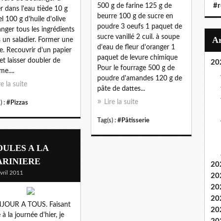
#r
500 g de farine 125 g de
er dans l'eau tiède 10 g
beurre 100 g de sucre en
el 100 g d'huile d'olive
poudre 3 oeufs 1 paquet de
nger tous les ingrédients
sucre vanillé 2 cuil. à soupe
 un saladier. Former une
d'eau de fleur d'oranger 1
e. Recouvrir d'un papier
paquet de levure chimique
 et laisser doubler de
20
Pour le fourrage 500 g de
me....
poudre d'amandes 120 g de
re la suite
pâte de dattes...
Lire la suite
) :
#Pizzas
Tag(s) :
#Pâtisserie
ULES A LA
RINIERE
20
vril 2011
20
20
20
JOUR A TOUS. Faisant
20
 à la journée d'hier, je