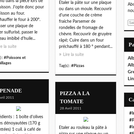
nd dans la pièce lors de
Etaler la pâte sur une plaque
Abo
uisson. J'opte donc pour
ou dans un moule. Recouvrir
nou
uisson au four.
d'une couche de crème
hauffer le four à 200°.
fraiche Parsemer de
E
sser une plaque de
rondelles de fromage de
m
er sulfurisé, passer le
chèvre. Recouvrir de gruyère
a
eau imbibé d'huile...
râpé; Cuire dans un four
i
P
re la suite
préchauffé à 180 ° pendant...
l
Lire la suite
) :
#Poissons et
Al
illages
Al
Tag(s) :
#Pizzas
Gr
Lin
PENADE
PIZZA A LA
vril 2011
TOMATE
28 Avril 2011
#I
édients : 1 boîte d'olives
#P
es dénoyautées (170 g
#i
Etaler au rouleau la pâte à
ttées) 1 cuil. à café de
#E
pizza sur une plaque ou un