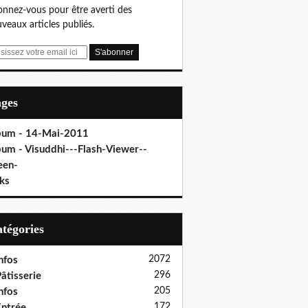
nnez-vous pour être averti des
veaux articles publiés.
ages
bum - 14-Mai-2011
bum - Visuddhi---Flash-Viewer--
een-
ks
Catégories
2072
nfos
296
âtisserie
205
nfos
172
ntrée