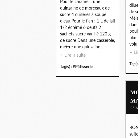
Pour le caramel : une
dilu
quinzaine de morceaux de
de s
sucre 4 cuillères à soupe
Méla
d'eau Pour le flan : 1 L de lait
dans
1/2 écrémé 6 oeufs 2
boul
sachets sucre vanillé 120 g
film
de sucre Dans une casserole,
volu
mettre une quinzaine...
Li
Lire la suite
Tag(s
Tag(s) :
#Pâtisserie
MO
MA
25 A
BON
suite