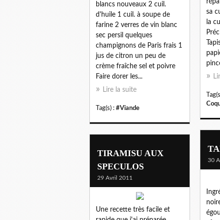
répa
blancs nouveaux 2 cuil.
sa c
d'huile 1 cuil. à soupe de
la c
farine 2 verres de vin blanc
Préc
sec persil quelques
Tapi
champignons de Paris frais 1
papi
jus de citron un peu de
pinc
crème fraîche sel et poivre
Faire dorer les...
Li
Lire la suite
Tag(s
Coqu
Tag(s) :
#Viande
TA
TIRAMISU AUX
30 A
SPECULOS
29 Avril 2011
Ingr
noir
Une recette très facile et
égou
rapide que j'ai préparée