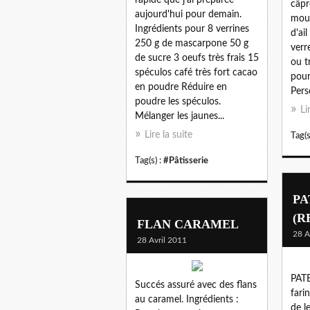
câpr
aujourd'hui pour demain.
mout
Ingrédients pour 8 verrines
d'ai
250 g de mascarpone 50 g
verr
de sucre 3 oeufs très frais 15
ou tr
spéculos café très fort cacao
pour
en poudre Réduire en
Pers
poudre les spéculos.
Li
Mélanger les jaunes...
Lire la suite
Tag(s
Tag(s) :
#Pâtisserie
PA
(R
FLAN CARAMEL
28 A
28 Avril 2011
PATE
Succés assuré avec des flans
fari
au caramel. Ingrédients :
de l