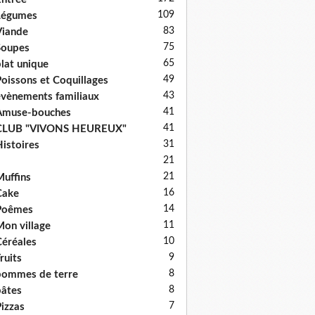
109
Légumes
83
iande
75
Soupes
65
lat unique
49
oissons et Coquillages
43
vènements familiaux
41
Amuse-bouches
41
CLUB "VIVONS HEUREUX"
31
istoires
21
21
uffins
16
Cake
14
Poêmes
11
on village
10
éréales
9
ruits
8
ommes de terre
8
âtes
7
izzas