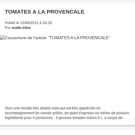
TOMATES A LA PROVENCALE
Publié le 12/08/2011 à 20:20
Par
maite-infos
Voici une recette très simple mais qui est très appréciée en
accompagnement de viande grillée, de gigot d'agneau ou même de poisson.
Ingrédients pour 4 personnes : 6 grosses tomates mûres 6 c. à soupe de
chapelure 3 grains d'ail quelques branches de persil...