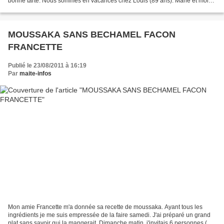
bonne tarte. Nous sommes en vacances chez Louis (89 ans). Marie et moi
fouillons dans les placards........
MOUSSAKA SANS BECHAMEL FACON
FRANCETTE
Publié le 23/08/2011 à 16:19
Par
maite-infos
Mon amie Francette m'a donnée sa recette de moussaka. Ayant tous les
ingrédients je me suis empressée de la faire samedi. J'ai préparé un grand
plat sans savoir qui la mangerait. Dimanche matin, j'invitais 6 personnes (ma