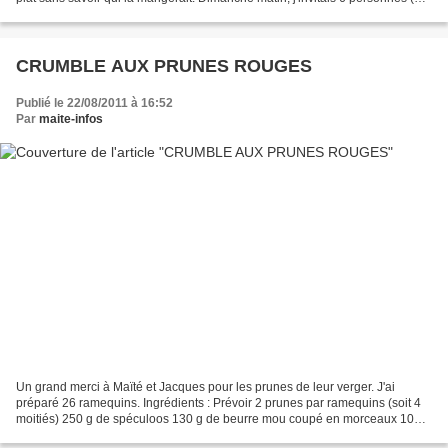
soeur Gisèle, mon beau-frère,...
CRUMBLE AUX PRUNES ROUGES
Publié le 22/08/2011 à 16:52
Par
maite-infos
Un grand merci à Maïté et Jacques pour les prunes de leur verger. J'ai
préparé 26 ramequins. Ingrédients : Prévoir 2 prunes par ramequins (soit 4
moitiés) 250 g de spéculoos 130 g de beurre mou coupé en morceaux 100 g
de sucre en poudre 1 pincée de sel...