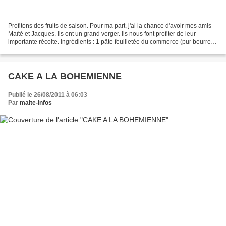
Profitons des fruits de saison. Pour ma part, j'ai la chance d'avoir mes amis
Maïté et Jacques. Ils ont un grand verger. Ils nous font profiter de leur
importante récolte. Ingrédients : 1 pâte feuilletée du commerce (pur beurre)
des prunes rouges de la...
CAKE A LA BOHEMIENNE
Publié le 26/08/2011 à 06:03
Par
maite-infos