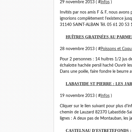
29 novembre 2013 ( #
Infos
)
Invités par nos amis F & F, nous avons
ignorions complètement l'existence jus
31140 SAINT-ALBAN Tél. 05 61 20 53 19
HUÎTRES GRATINÉES AU PARM
28 novembre 2013 ( #
Poissons et Coqui
Pour 2 personnes : 14 huitres 1/2 jus d
échalotte hachée persil haché Ouvrir les 
Dans une poêle, faire fondre le beurre av
LABASTIDE ST PIERRE : LES J
19 novembre 2013 ( #
Infos
)
Cliquer sur le lien suivant pour plus d'i
chemin de Lauzard 82370 Labastide-Sain
lignes : A deux pas de Montauban, les ja
CASTELNAU D'ESTRETEFONDS :