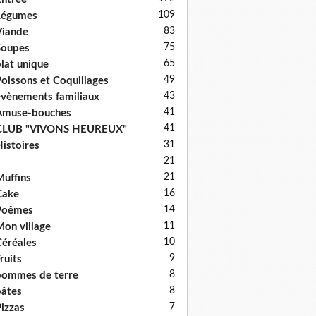
109
Légumes
83
iande
75
Soupes
65
lat unique
49
oissons et Coquillages
43
vènements familiaux
41
Amuse-bouches
41
CLUB "VIVONS HEUREUX"
31
istoires
21
21
uffins
16
Cake
14
Poêmes
11
on village
10
éréales
9
ruits
8
ommes de terre
8
âtes
7
izzas