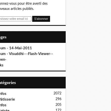
nnez-vous pour être averti des
veaux articles publiés.
ages
bum - 14-Mai-2011
bum - Visuddhi---Flash-Viewer--
een-
ks
Catégories
2072
nfos
296
âtisserie
205
nfos
172
ntrée