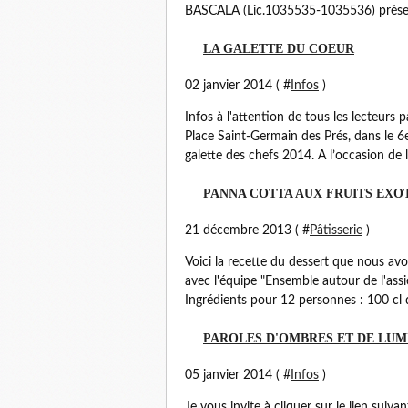
BASCALA (Lic.1035535-1035536) présent
LA GALETTE DU COEUR
02 janvier 2014 ( #
Infos
)
Infos à l'attention de tous les lecteurs 
Place Saint-Germain des Prés, dans le 6e
galette des chefs 2014. A l’occasion de l
PANNA COTTA AUX FRUITS EXO
21 décembre 2013 ( #
Pâtisserie
)
Voici la recette du dessert que nous avo
avec l'équipe "Ensemble autour de l'ass
Ingrédients pour 12 personnes : 100 cl 
PAROLES D'OMBRES ET DE LUM
05 janvier 2014 ( #
Infos
)
Je vous invite à cliquer sur le lien suivan