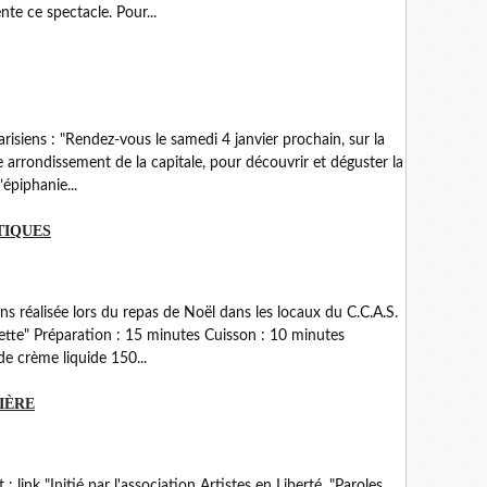
e ce spectacle. Pour...
parisiens : "Rendez-vous le samedi 4 janvier prochain, sur la
 arrondissement de la capitale, pour découvrir et déguster la
’épiphanie...
TIQUES
ns réalisée lors du repas de Noël dans les locaux du C.C.A.S.
iette" Préparation : 15 minutes Cuisson : 10 minutes
de crème liquide 150...
IÈRE
t : link "Initié par l'association Artistes en Liberté, "Paroles