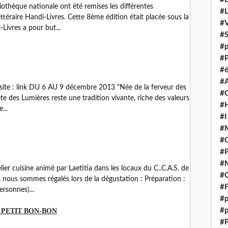
othèque nationale ont été remises les différentes
#
ttéraire Handi-Livres. Cette 8ème édition était placée sous la
#V
Livres a pour but...
#
#p
#P
#é
#
 le site : link DU 6 AU 9 décembre 2013 "Née de la ferveur des
#
Fête des Lumières reste une tradition vivante, riche des valeurs
#H
...
#I
#M
#
#
#M
lier cuisine animé par Laetitia dans les locaux du C..C.A.S. de
#C
s nous sommes régalés lors de la dégustation : Préparation :
#F
rsonnes)...
#p
#p
 PETIT BON-BON
#P