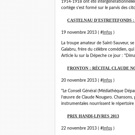
1914-1918 ont été intergénérationnelle
cortège s'est formé sur le parvis des cit
CASTELNAU D'ESTRETEFONDS :
19 novembre 2013 ( #
Infos
)
La troupe amateur de Saint-Sauveur, se
Galabru, frère du célèbre comédien, qui
Article lu sur la Dépeche ce jour : "Dima
FRONTON : RÉCITAL CLAUDE 
20 novembre 2013 ( #
Infos
)
"Le Conseil Général (Médiathèque Dépa
l’œuvre de Claude Nougaro. Chansons, p
instrumentales nourrissent le répertoire 
PRIX HANDI-LIVRES 2013
22 novembre 2013 ( #
Infos
)