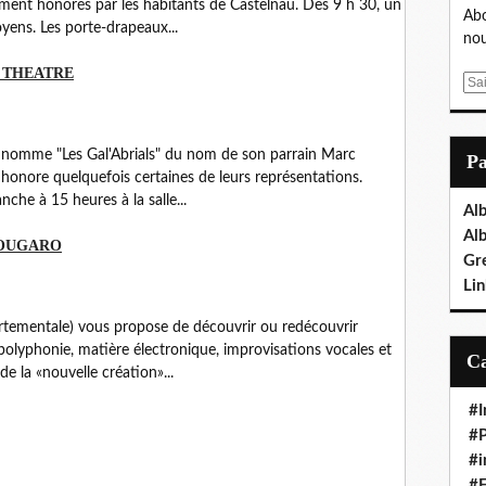
ment honorés par les habitants de Castelnau. Dès 9 h 30, un
Abo
oyens. Les porte-drapeaux...
nou
 THEATRE
E
m
a
i
 nomme "Les Gal'Abrials" du nom de son parrain Marc
P
l
 honore quelquefois certaines de leurs représentations.
nche à 15 heures à la salle...
Al
Al
NOUGARO
Gr
Lin
rtementale) vous propose de découvrir ou redécouvrir
olyphonie, matière électronique, improvisations vocales et
de la «nouvelle création»...
#I
#P
#i
#E