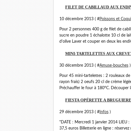
FILET DE CABILLAUD AUX ENDI
10 décembre 2013 ( #
Poissons et Coqui
Pour 2 personnes 400 g de filet de cabill
sucre en poudre 1 échalotte 10 cl de la
d'olive Laver et couper en deux les endiv
MINI-TARTELETTES AUX CREVE
30 décembre 2013 ( #
Amuse-bouches
)
Pour 45 mini-tartelettes : 2 rouleaux de
rayon frais) 2 oeufs 20 cl de crème légèr
Préchauffer le four à 180°C. Découper la 
FIESTA OPÉRETTE A BRUGUIER
29 décembre 2013 ( #
Infos
)
"DATE : Mercredi 1 janvier 2014 LIEU :
37,5 euros Billetterie en ligne : réserve