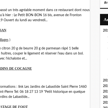
#r
 passé un très agréable moment dans ce restaurant dont nous
qu'à hier : Le Petit BON-BON 16 bis, avenue de Fronton
 Ouvert du lundi au vendredi...
ESAN
20
llages
)
e citron 20 g de beurre 20 g de parmesan râpé 1 belle
huitres, couper le ligament et réserver l'eau dans un bol.
ec l'échalotte et...
ARDINS DE COCAGNE
20
20
nformations : link Les Jardins de Labastide Saint Pierre 1460
20
t-Pierre Tel: 06 18 27 13 19 "Petit historique en quelque
rdins de Labastide...
20
20
 STAGE DE FOOT